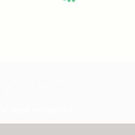
LE GOLF DE ROUGEMONT-LE-CHÂTEAU VOUS
PROPOSE COURS DE GOLF EN GROUPE ET EN
INDIVIDUEL, TOURNOIS, ENTRAÎNEMENTS DANS
UN CADRE VERDOYANT AU PIEDS DU MASSIF DES
VOSGES...
Contactez-nous !