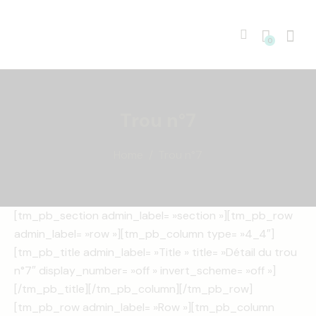
0
Trou n°7
Home
Trou n°7
[tm_pb_section admin_label= »section »][tm_pb_row
admin_label= »row »][tm_pb_column type= »4_4″]
[tm_pb_title admin_label= »Title » title= »Détail du trou
n°7″ display_number= »off » invert_scheme= »off »]
[/tm_pb_title][/tm_pb_column][/tm_pb_row]
[tm_pb_row admin_label= »Row »][tm_pb_column