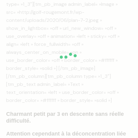
type= »1_3″][tm_pb_image admin_label= »Image »
src= »http://golf-rougemont.fr/wp-
content/uploads/2020/06/plan-7-2.jpeg »
show_in_lightbox= »off » url_new_window= »off »
use_overlay= »off » animation= »left » sticky= »off »
align= »left » force_fullwidth= »off »
always_center_on_mobile= »on »
use_border_color= »off » border_color= »#ffffff »
border_style= »solid »] [/tm_pb_image]
[/tm_pb_column][tm_pb_column type= »1_3″]
[tm_pb_text admin_label= »Text »
text_orientation= »left » use_border_color= »off »
border_color= »#ffffff » border_style= »solid »]
Charmant petit par 3 en descente sans réelle
difficulté.
Attention cependant à la déconcentration liée