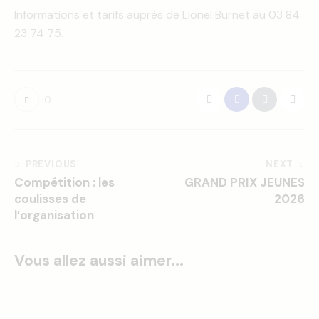
Informations et tarifs auprès de Lionel Burnet au 03 84
23 74 75.
0
Navigation
PREVIOUS
NEXT
Compétition : les
GRAND PRIX JEUNES
de
coulisses de
2026
l’article
l’organisation
Vous allez aussi aimer...