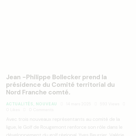
Jean -Philippe Bollecker prend la
présidence du Comité territorial du
Nord Franche comté.
ACTUALITÉS
,
NOUVEAU
14 mars 2025
593
Views
0
Likes
0
Comments
Avec trois nouveaux représentants au comité de la
ligue, le Golf de Rougemont renforce son rôle dans le
développement du golf régional. Yves Beurrier, Valérie