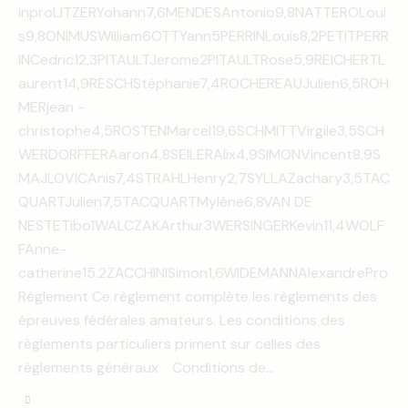
inproLITZERYohann7,6MENDESAntonio9,8NATTEROLoui
s9,8ONIMUSWilliam6OTTYann5PERRINLouis8,2PETITPERR
INCedric12,3PITAULTJerome2PITAULTRose5,9REICHERTL
aurent14,9RESCHStéphanie7,4ROCHEREAUJulien6,5ROH
MERjean -
christophe4,5ROSTENMarcel19,6SCHMITTVirgile3,5SCH
WERDORFFERAaron4,8SEILERAlix4,9SIMONVincent8,9S
MAJLOVICAnis7,4STRAHLHenry2,7SYLLAZachary3,5TAC
QUARTJulien7,5TACQUARTMylène6,8VAN DE
NESTETibo1WALCZAKArthur3WERSINGERKevin11,4WOLF
FAnne-
catherine15.2ZACCHINISimon1,6WIDEMANNAlexandrePro
Réglement Ce règlement complète les règlements des
épreuves fédérales amateurs. Les conditions des
règlements particuliers priment sur celles des
règlements généraux . Conditions de…