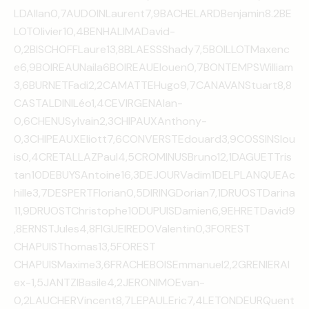
LDAllan0,7AUDOINLaurent7,9BACHELARDBenjamin8.2BE
LOTOlivier10,4BENHALIMADavid-
0,2BISCHOFFLaure13,8BLAESSShady7,5BOILLOTMaxenc
e6,9BOIREAUNaila6BOIREAUElouen0,7BONTEMPSWilliam
3,6BURNETFadi2,2CAMATTEHugo9,7CANAVANStuart8,8
CASTALDINILéo1,4CEVIRGENAlan-
0,6CHENUSylvain2,3CHIPAUXAnthony-
0,3CHIPEAUXEliott7,6CONVERSTEdouard3,9COSSINSlou
is0,4CRETALLAZPaul4,5CROMINUSBruno12,1DAGUETTris
tan10DEBUYSAntoine16,3DEJOURVadim1DELPLANQUEAc
hille3,7DESPERTFlorian0,5DIRINGDorian7,1DRUOSTDarina
11,9DRUOSTChristophe10DUPUISDamien6,9EHRETDavid9
,8ERNSTJules4,8FIGUEIREDOValentin0,3FOREST
CHAPUISThomas13,5FOREST
CHAPUISMaxime3,6FRACHEBOISEmmanuel2,2GRENIERAl
ex-1,5JANTZIBasile4,2JERONIMOEvan-
0,2LAUCHERVincent8,7LEPAULEric7,4LETONDEURQuent